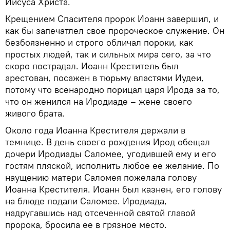
Иисуса Христа.
Крещением Спасителя пророк Иоанн завершил, и
как бы запечатлел свое пророческое служение. Он
безбоязненно и строго обличал пороки, как
простых людей, так и сильных мира сего, за что
скоро пострадал. Иоанн Креститель был
арестован, посажен в тюрьму властями Иудеи,
потому что всенародно порицал царя Ирода за то,
что он женился на Иродиаде – жене своего
живого брата.
Около года Иоанна Крестителя держали в
темнице. В день своего рождения Ирод обещал
дочери Иродиады Саломее, угодившей ему и его
гостям пляской, исполнить любое ее желание. По
наущению матери Саломея пожелала голову
Иоанна Крестителя. Иоанн был казнен, его голову
на блюде подали Саломее. Иродиада,
надругавшись над отсеченной святой главой
пророка, бросила ее в грязное место.