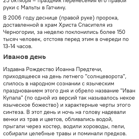
25 октября – праздник перенесения его правой
руки с Мальты в Гатчину.
В 2006 году деснице (правой руке) пророка,
доставленной в храм Христа Спасителя из
Черногории, за неделю поклонились более 150
тысяч человек, отстояв перед этим в очереди по
13-14 часов.
Иванов день
Издавна Рождество Иоанна Предтечи,
приходящееся на день летнего "солнцеворота",
слилось в народном сознании с языческим
празднованием этого дня и обрело название "Иван
Купала" (по одной из версий так называлось некое
языческое божество) и характерные черты этого
синтеза. В этот день и ночь на голову надевали
венки из трав и цветов, обливались водой,
прыгали через костер, водили хороводы, пели,
собирали целебные травы и поминали предков.