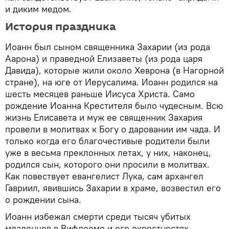
и диким медом.
История праздника
Иоанн был сыном священника Захарии (из рода
Аарона) и праведной Елизаветы (из рода царя
Давида), которые жили около Хеврона (в Нагорной
стране), на юге от Иерусалима. Иоанн родился на
шесть месяцев раньше Иисуса Христа. Само
рождение Иоанна Крестителя было чудесным. Всю
жизнь Елисавета и муж ее священник Захария
провели в молитвах к Богу о даровании им чада. И
только когда его благочестивые родители были
уже в весьма преклонных летах, у них, наконец,
родился сын, которого они просили в молитвах.
Как повествует евангелист Лука, сам архангел
Гавриил, явившись Захарии в храме, возвестил его
о рождении сына.
Иоанн избежал смерти среди тысяч убитых
младенцев в Вифлееме и его окрестностях