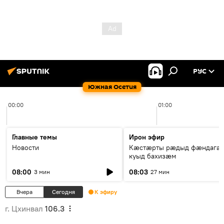
РУС
Южная Осетия
00:00
01:00
Главные темы
Ирон эфир
Новости
Кæстæрты рæдыд фæндагæ
куыд бахизæм
08:00
08:03
3 мин
27 мин
Вчера
Сегодня
К эфиру
г. Цхинвал
106.3