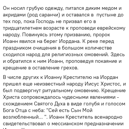
Он носил грубую одежду, питался диким медом и
акридами (род саранчи) и оставался в пустыне до
тех пор, пока Господь не призвал его в
тридцатилетнем возрасте к проповеди еврейскому
народу. Повинуясь этому призванию, пророк
Иоанн явился на берег Иордана. К реке перед
праздником очищения в большом количестве
сходился народ для религиозных омовений. Здесь
и обратился к ним Иоанн, проповедуя покаяние и
крещение в оставление грехов.
В числе других к Иоанну Крестителю на Иордан
пришел еще неизвестный народу Иисус Христос, и
был подвергнут ритуальному омовению. Крещение
Христа сопровождалось чудесными явлениями -
схождением Святого Духа в виде голубя и голосом
Бога Отца с неба: "Сей есть Сын Мой
возлюбленный... ". Иоанн Креститель всенародно
свидетельствовал о мессианском предназначении