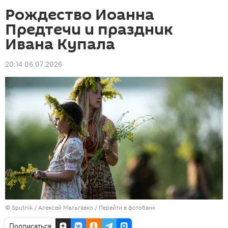
Рождество Иоанна
Предтечи и праздник
Ивана Купала
20:14 06.07.2026
© Sputnik / Алексей Мальгавко
/
Перейти в фотобанк
Подписаться