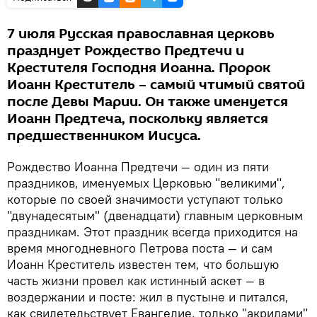
7 июля Русская православная церковь
празднует Рождество Предтечи и
Крестителя Господня Иоанна. Пророк
Иоанн Креститель – самый чтимый святой
после Девы Марии. Он также именуется
Иоанн Предтеча, поскольку является
предшественником Иисуса.
Рождество Иоанна Предтечи — один из пяти
праздников, именуемых Церковью "великими",
которые по своей значимости уступают только
"двунадесятым" (двенадцати) главным церковным
праздникам. Этот праздник всегда приходится на
время многодневного Петрова поста — и сам
Иоанн Креститель известен тем, что большую
часть жизни провел как истинный аскет — в
воздержании и посте: жил в пустыне и питался,
как свидетельствует Евангелие, только "акридами"