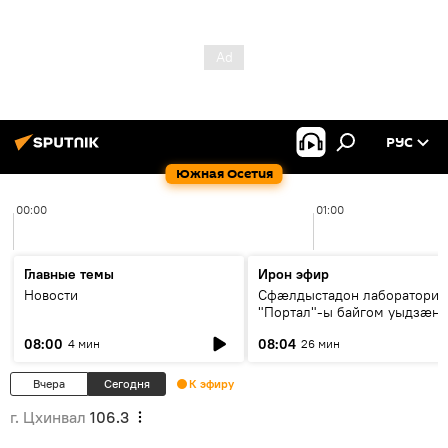
РУС
Южная Осетия
00:00
01:00
Главные темы
Ирон эфир
Новости
Сфæлдыстадон лаборатори
"Портал"-ы байгом уыдзæн
зындгонд нывгæнæг Гасситы
08:00
08:04
4 мин
26 мин
Æхсары куыстыты равдыст
Вчера
Сегодня
К эфиру
г. Цхинвал
106.3