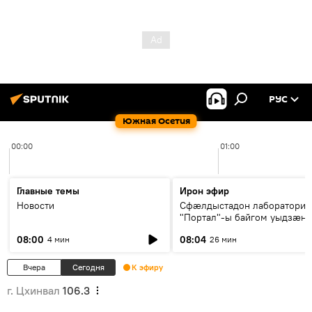
РУС
Южная Осетия
00:00
01:00
Главные темы
Ирон эфир
Новости
Сфæлдыстадон лаборатори
"Портал"-ы байгом уыдзæн
зындгонд нывгæнæг Гасситы
08:00
08:04
4 мин
26 мин
Æхсары куыстыты равдыст
Вчера
Сегодня
К эфиру
г. Цхинвал
106.3