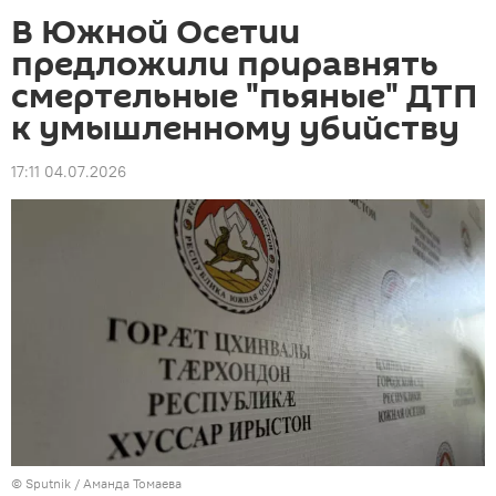
В Южной Осетии
предложили приравнять
смертельные "пьяные" ДТП
к умышленному убийству
17:11 04.07.2026
© Sputnik / Аманда Томаева