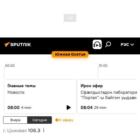
РУС
Южная Осетия
00:00
01:00
Главные темы
Ирон эфир
Новости
Сфæлдыстадон лаборатори
"Портал"-ы байгом уыдзæн
зындгонд нывгæнæг Гасситы
08:00
08:04
4 мин
26 мин
Æхсары куыстыты равдыст
Вчера
Сегодня
К эфиру
г. Цхинвал
106.3