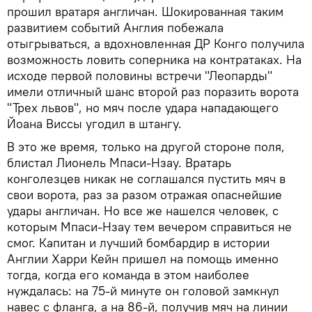
прошил вратаря англичан. Шокированная таким
развитием событий Англия побежала
отыгрываться, а вдохновленная ДР Конго получила
возможность ловить соперника на контратаках. На
исходе первой половины встречи "Леопарды"
имели отличный шанс второй раз поразить ворота
"Трех львов", но мяч после удара нападающего
Йоана Виссы угодил в штангу.
В это же время, только на другой стороне поля,
блистал Лионель Мпаси-Нзау. Вратарь
конголезцев никак не соглашался пустить мяч в
свои ворота, раз за разом отражая опаснейшие
удары англичан. Но все же нашелся человек, с
которым Мпаси-Нзау тем вечером справиться не
смог. Капитан и лучший бомбардир в истории
Англии Харри Кейн пришел на помощь именно
тогда, когда его команда в этом наиболее
нуждалась: на 75-й минуте он головой замкнул
навес с фланга, а на 86-й, получив мяч на линии