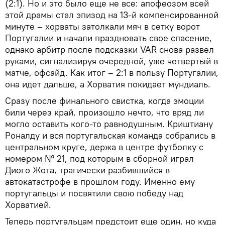
(2:1). Но и это было еще не все: апофеозом всей
этой драмы стал эпизод на 13-й компенсированной
минуте – хорваты затолкали мяч в сетку ворот
Португалии и начали праздновать свое спасение,
однако арбитр после подсказки VAR снова развел
руками, сигнализируя очередной, уже четвертый в
матче, офсайд. Как итог – 2:1 в пользу Португалии,
она идет дальше, а Хорватия покидает мундиаль.
Сразу после финального свистка, когда эмоции
били через край, произошло нечто, что вряд ли
могло оставить кого-то равнодушным. Криштиану
Роналду и вся португальская команда собрались в
центральном круге, держа в центре футболку с
номером № 21, под которым в сборной играл
Диого Жота, трагически разбившийся в
автокатастрофе в прошлом году. Именно ему
португальцы и посвятили свою победу над
Хорватией.
Теперь португальцам предстоит еще один, но куда