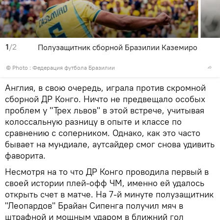
1
/2
Полузащитник сборной Бразилии Каземиро
© Photo : Федерация футбола Бразилии
Англия, в свою очередь, играла против скромной
сборной ДР Конго. Ничто не предвещало особых
проблем у "Трех львов" в этой встрече, учитывая
колоссальную разницу в опыте и классе по
сравнению с соперником. Однако, как это часто
бывает на мундиале, аутсайдер смог снова удивить
фаворита.
Несмотря на то что ДР Конго проводила первый в
своей истории плей-офф ЧМ, именно ей удалось
открыть счет в матче. На 7-й минуте полузащитник
"Леопардов" Брайан Сипенга получил мяч в
штрафной и мощным ударом в ближний гол