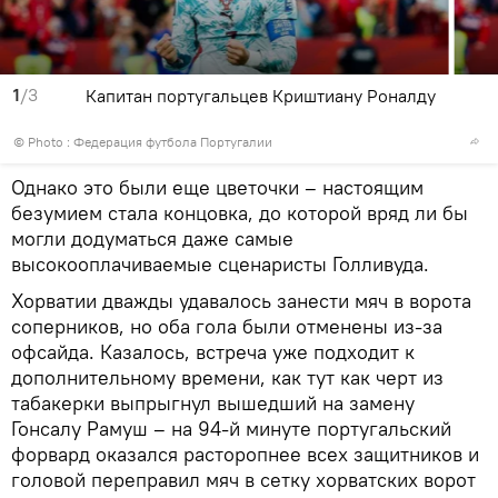
1
/3
Капитан португальцев Криштиану Роналду
© Photo : Федерация футбола Португалии
Однако это были еще цветочки – настоящим
безумием стала концовка, до которой вряд ли бы
могли додуматься даже самые
высокооплачиваемые сценаристы Голливуда.
Хорватии дважды удавалось занести мяч в ворота
соперников, но оба гола были отменены из-за
офсайда. Казалось, встреча уже подходит к
дополнительному времени, как тут как черт из
табакерки выпрыгнул вышедший на замену
Гонсалу Рамуш – на 94-й минуте португальский
форвард оказался расторопнее всех защитников и
головой переправил мяч в сетку хорватских ворот