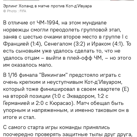
Эрлинг Холанд в матче против Кот-д'Ивуара
© Photo : FIFA
В отличие от ЧМ-1994, на этом мундиале
норвежцы смогли преодолеть групповой этап,
заняв с шестью очками второе место в группе I с
Францией (1:4), Сенегалом (3:2) и Ираком (4:1). То
есть сыновьям уже удалось сделать то, что не
удалось отцам – выйти в плей-офф ЧМ, – но этого
им оказалось мало.
В 1/16 финала "Викингам" предстояло играть с
очень крепким и неуступчивым Кот-д’Ивуаром,
который тоже финишировал в своем квартете (E)
на второй позиции (1:0 с Эквадором, 1:2 с
Германией и 2:0 с Кюрасао). Матч обещал быть
упорным и напряженным, и именно таковым он в
итоге и стал.
С самого старта игры команды принялись
поочередно проверять защитные тылы друг друга,