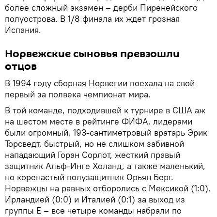
более сложный экзамен – дерби Пиренейского
полуострова. В 1/8 финала их ждет грозная
Испания.
Норвежские сыновья превзошли
отцов
В 1994 году сборная Норвегии поехала на свой
первый за полвека чемпионат мира.
В той команде, подходившей к турнире в США аж
на шестом месте в рейтинге ФИФА, лидерами
были огромный, 193-сантиметровый вратарь Эрик
Торсведт, быстрый, но не слишком забивной
нападающий Горан Сорлот, жесткий правый
защитник Альф-Инге Холанд, а также маленький,
но коренастый полузащитник Орьян Берг.
Норвежцы на равных отборолись с Мексикой (1:0),
Ирландией (0:0) и Италией (0:1) за выход из
группы E – все четыре команды набрали по