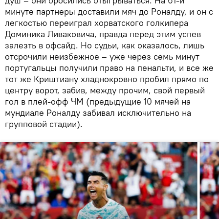
душ – они бросились отыгрываться. На 61-й
минуте партнеры доставили мяч до Роналду, и он с
легкостью переиграл хорватского голкипера
Доминика Ливаковича, правда перед этим успев
залезть в офсайд. Но судьи, как оказалось, лишь
отсрочили неизбежное – уже через семь минут
португальцы получили право на пенальти, и все же
тот же Криштиану хладнокровно пробил прямо по
центру ворот, забив, между прочим, свой первый
гол в плей-офф ЧМ (предыдущие 10 мячей на
мундиале Роналду забивал исключительно на
групповой стадии).