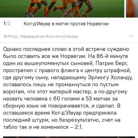
1
/2
Кот-д'Ивуар в матче против Норвегии
© Photo : Федерация футбола Кот-д'Ивуара
Однако последнее слово в этой встрече суждено
было оставить все же Норвегии. На 86-й минуте
один из вышеупомянутых сыновей, Патрик Берг,
прострелил с правого фланга к центру штрафной,
где другому сыну, нападающему Эрлингу Холанду,
оставалось лишь не промахнуться по пустым
воротам, что этот матерый мастер, а по-другому
назвать человека с 60 голами в 53 матчах за
сборную язык не поворачивается, и сделал. В
оставшееся время Кот-д’Ивуар предприняла
последний штурм, но безрезультатно, счет на
табло так и не изменился – 2:1.