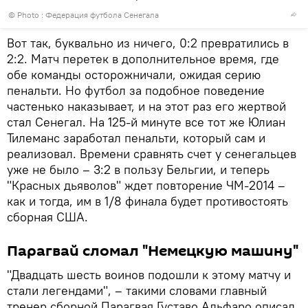
© Photo : Федерация футбола Сенегала
Вот так, буквально из ничего, 0:2 превратились в
2:2. Матч перетек в дополнительное время, где
обе команды осторожничали, ожидая серию
пенальти. Но футбол за подобное поведение
частенько наказывает, и на этот раз его жертвой
стал Сенегал. На 125-й минуте все тот же Юлиан
Тилеманс заработал пенальти, который сам и
реализовал. Времени сравнять счет у сенегальцев
уже не было – 3:2 в пользу Бельгии, и теперь
"Красных дьяволов" ждет повторение ЧМ-2014 –
как и тогда, им в 1/8 финала будет противостоять
сборная США.
Парагвай сломал "Немецкую машину"
"Двадцать шесть воинов подошли к этому матчу и
стали легендами", – такими словами главный
тренер сборной Парагвая Густаво Альфаро описал