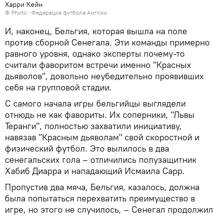
Харри Кейн
© Photo : Федерация футбола Англии
И, наконец, Бельгия, которая вышла на поле
против сборной Сенегала. Эти команды примерно
равного уровня, однако эксперты почему-то
считали фаворитом встречи именно "Красных
дьяволов", довольно неубедительно проявивших
себя на групповой стадии.
С самого начала игры бельгийцы выглядели
отнюдь не как фавориты. Их соперники, "Львы
Теранги", полностью захватили инициативу,
навязав "Красным дьяволам" свой скоростной и
физический футбол. Это вылилось в два
сенегальских гола – отличились полузащитник
Хабиб Диарра и нападающий Исмаила Сарр.
Пропустив два мяча, Бельгия, казалось, должна
была попытаться перехватить преимущество в
игре, но этого не случилось, – Сенегал продолжил