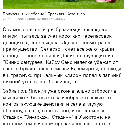
Полузащитник сборной Бразилии Каземиро
© Photo : Федерация футбола Бразилии
С самого начала игры бразильцы завладели
мячом, пытаясь за счет коротких перепасовок
доводить дело до удара. Однако, несмотря на
преимущество "Селесао", счет все же открыли
японцы – после ошибки Данило полузащитник
"Синих самураев" Кайсу Сано налегке убежал от
своего бразильского визави Каземиро и, не входя
в штрафную, прицельным ударом попал в дальний
нижний угол ворот бразильцев.
Забив гол, Япония уже окончательно отбросила
мысли хотя бы пытаться изображать какие-то
контратакующие действия и села в глухую
оборону, за что, собственно, и поплатилась.
Стадион "Эн-ар-джи Стэдиум" в Хьюстоне, на
котором тем вечером превалировали желтые