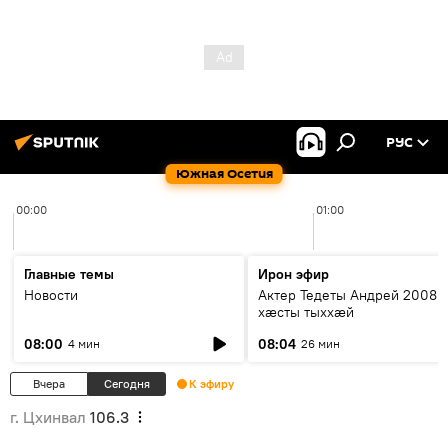
РУС
Южная Осетия
00:00
01:00
Главные темы
Ирон эфир
Новости
Актер Тедеты Андрей 2008 
хæсты тыххæй
08:00
08:04
4 мин
26 мин
Вчера
Сегодня
К эфиру
г. Цхинвал
106.3