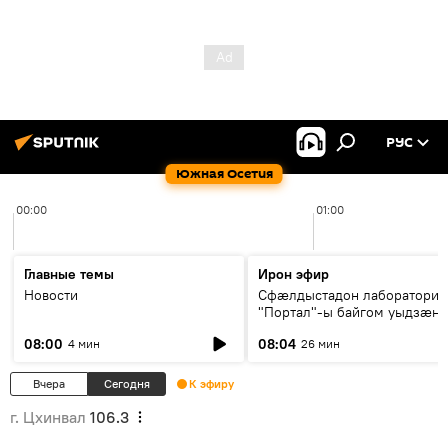
РУС
Южная Осетия
00:00
01:00
Главные темы
Ирон эфир
Новости
Сфæлдыстадон лаборатори
"Портал"-ы байгом уыдзæн
зындгонд нывгæнæг Гасситы
08:00
08:04
4 мин
26 мин
Æхсары куыстыты равдыст
Вчера
Сегодня
К эфиру
г. Цхинвал
106.3