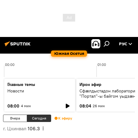
РУС
Южная Осетия
00:00
01:00
Главные темы
Ирон эфир
Новости
Сфæлдыстадон лаборатори
"Портал"-ы байгом уыдзæн
зындгонд нывгæнæг Гасситы
08:00
08:04
4 мин
26 мин
Æхсары куыстыты равдыст
Вчера
Сегодня
К эфиру
г. Цхинвал
106.3