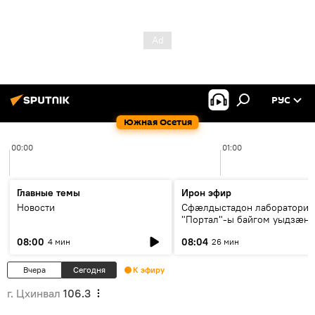
РУС
Южная Осетия
00:00
01:00
Главные темы
Ирон эфир
Новости
Сфæлдыстадон лаборатори
"Портал"-ы байгом уыдзæн
зындгонд нывгæнæг Гасситы
08:00
08:04
4 мин
26 мин
Æхсары куыстыты равдыст
Вчера
Сегодня
К эфиру
г. Цхинвал
106.3