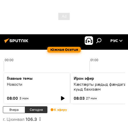
РУС
Южная Осетия
00:00
01:00
Главные темы
Ирон эфир
Новости
Кæстæрты рæдыд фæндагæ
куыд бахизæм
08:00
08:03
3 мин
27 мин
Вчера
Сегодня
К эфиру
г. Цхинвал
106.3