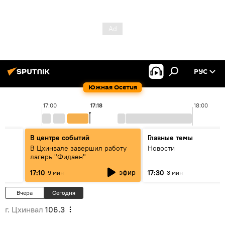
РУС
Южная Осетия
17:00
17:18
18:00
В центре событий
Главные темы
В Цхинвале завершил работу
Новости
лагерь "Фидаен"
СМИ"
эфир
17:10
17:30
9 мин
3 мин
Вчера
Сегодня
г. Цхинвал
106.3