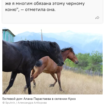
же я многим обязана этому черному
коню", — отметила она.
Гостевой дом Алана Парастаева в селении Кроз
© Sputnik / Александра Алборова