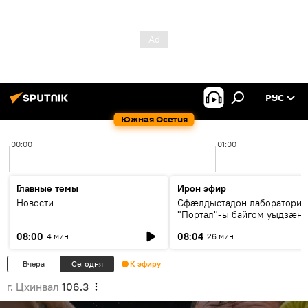
РУС
Южная Осетия
00:00
01:00
Главные темы
Ирон эфир
Новости
Сфæлдыстадон лаборатори
"Портал"-ы байгом уыдзæн
зындгонд нывгæнæг Гасситы
08:00
08:04
4 мин
26 мин
Æхсары куыстыты равдыст
Вчера
Сегодня
К эфиру
г. Цхинвал
106.3