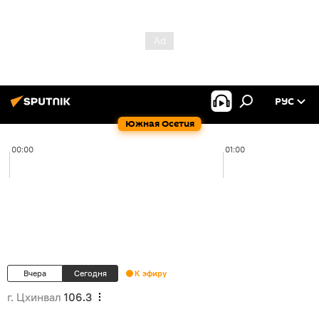
РУС
Южная Осетия
00:00
01:00
Вчера
Сегодня
К эфиру
г. Цхинвал
106.3