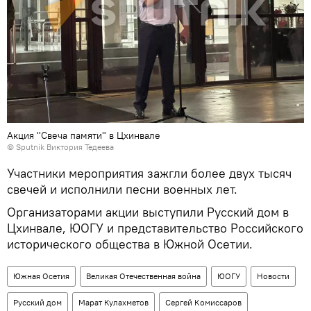
Акция "Свеча памяти" в Цхинвале
© Sputnik Виктория Тедеева
Участники мероприятия зажгли более двух тысяч
свечей и исполнили песни военных лет.
Организаторами акции выступили Русский дом в
Цхинвале, ЮОГУ и представительство Российского
исторического общества в Южной Осетии.
Южная Осетия
Великая Отечественная война
ЮОГУ
Новости
Русский дом
Марат Кулахметов
Сергей Комиссаров