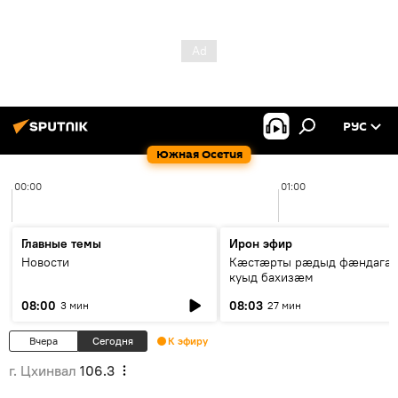
РУС
Южная Осетия
00:00
01:00
Главные темы
Ирон эфир
Новости
Кæстæрты рæдыд фæндагæ
куыд бахизæм
08:00
08:03
3 мин
27 мин
Вчера
Сегодня
К эфиру
г. Цхинвал
106.3