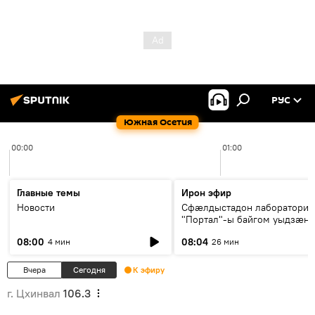
РУС
Южная Осетия
00:00
01:00
Главные темы
Ирон эфир
Новости
Сфæлдыстадон лаборатори
"Портал"-ы байгом уыдзæн
зындгонд нывгæнæг Гасситы
08:00
08:04
4 мин
26 мин
Æхсары куыстыты равдыст
Вчера
Сегодня
К эфиру
г. Цхинвал
106.3