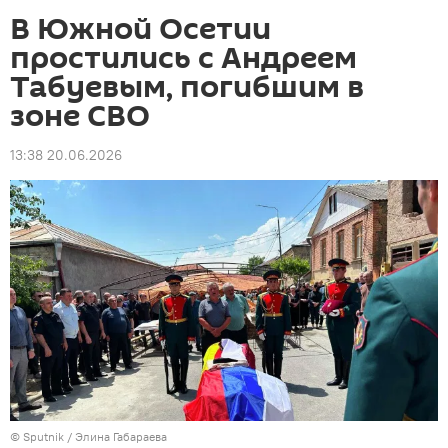
В Южной Осетии
простились с Андреем
Табуевым, погибшим в
зоне СВО
13:38 20.06.2026
© Sputnik / Элина Габараева