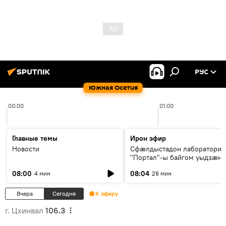
РУС
Южная Осетия
00:00
01:00
Главные темы
Ирон эфир
Новости
Сфæлдыстадон лаборатори
"Портал"-ы байгом уыдзæн
зындгонд нывгæнæг Гасситы
08:00
08:04
4 мин
26 мин
Æхсары куыстыты равдыст
Вчера
Сегодня
К эфиру
г. Цхинвал
106.3