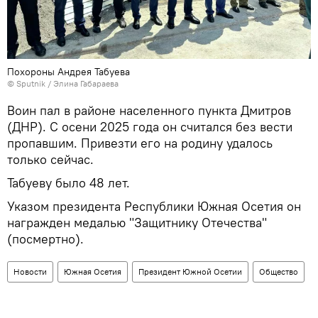
Похороны Андрея Табуева
© Sputnik / Элина Габараева
Воин пал в районе населенного пункта Дмитров
(ДНР). С осени 2025 года он считался без вести
пропавшим. Привезти его на родину удалось
только сейчас.
Табуеву было 48 лет.
Указом президента Республики Южная Осетия он
награжден медалью "Защитнику Отечества"
(посмертно).
Новости
Южная Осетия
Президент Южной Осетии
Общество