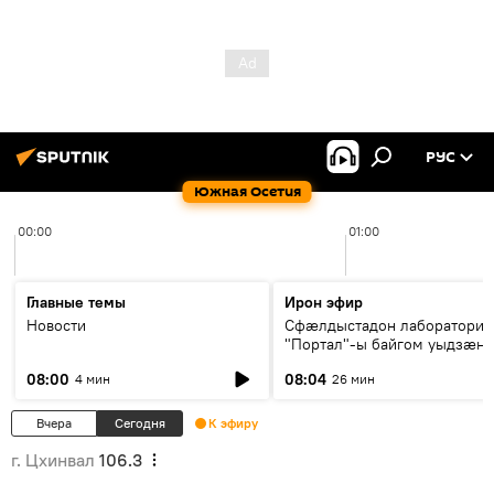
РУС
Южная Осетия
00:00
01:00
Главные темы
Ирон эфир
Новости
Сфæлдыстадон лаборатори
"Портал"-ы байгом уыдзæн
зындгонд нывгæнæг Гасситы
08:00
08:04
4 мин
26 мин
Æхсары куыстыты равдыст
Вчера
Сегодня
К эфиру
г. Цхинвал
106.3