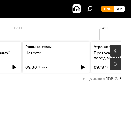
РУС
ИР
03:00
04:00
Главные темы
Утро на Спутнике
зӕгъ"
Новости
Провокации со сто
перед выборами в 
09:00
09:13
3 мин
18 мин
г. Цхинвал
106.3