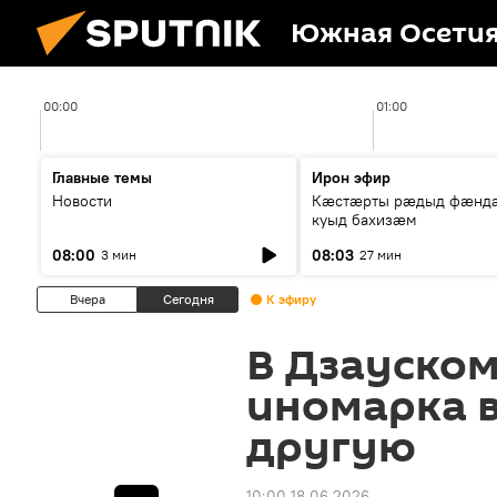
Южная Осети
00:00
01:00
Главные темы
Ирон эфир
Новости
Кæстæрты рæдыд фæнд
куыд бахизæм
08:00
08:03
3 мин
27 мин
Вчера
Сегодня
К эфиру
В Дзауском
иномарка в
другую
10:00 18.06.2026