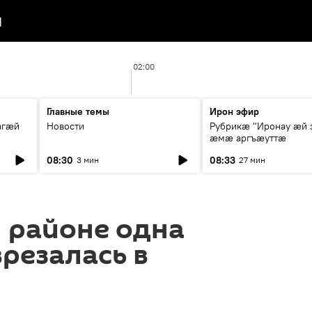
я
02:00
Главные темы
Ирон эфир
агæй
Новости
Рубрикæ "Иронау ӕй 
ӕмӕ аргъӕуттӕ
08:30
08:33
3 мин
27 мин
 районе одна
резалась в