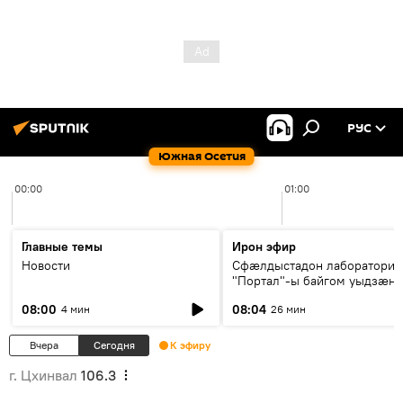
РУС
Южная Осетия
00:00
01:00
Главные темы
Ирон эфир
Новости
Сфæлдыстадон лаборатори
"Портал"-ы байгом уыдзæн
зындгонд нывгæнæг Гасситы
08:00
08:04
4 мин
26 мин
Æхсары куыстыты равдыст
Вчера
Сегодня
К эфиру
г. Цхинвал
106.3