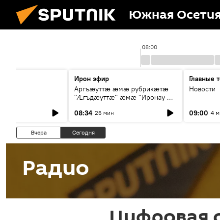
Южная Осети
7:00
08:00
ы
Ирон эфир
Главные 
Аргъæуттæ æмæ рубрикæтæ
Новости
"Æгъдæуттæ" æмæ "Иронау æй
зæгъ"
08:34
09:00
26 мин
4 
Вчера
Сегодня
Радио
Цифровая с