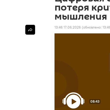
потеря кри
мышления
13:46 17.06.2026
(обновлено:
13:4
08:43