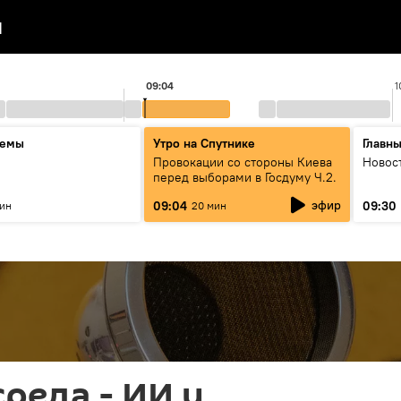
я
09:04
1
темы
Утро на Спутнике
Главн
Провокации со стороны Киева
Новос
перед выборами в Госдуму Ч.2.
эфир
09:04
09:30
мин
20 мин
реда - ИИ и