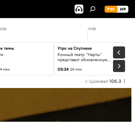
РУС
ИР
0:00
11:00
ые темы
Утро на Спутнике
ти
Конный театр "Нарты"
представит обновленную
концертную программу
09:34
4 мин
26 мин
"Легенды возвращаются"
г. Цхинвал
106.3