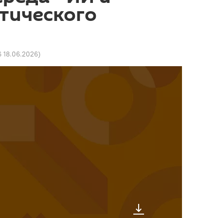
тического
6 18.06.2026
)