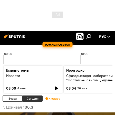
РУС
Южная Осетия
00:00
01:00
Главные темы
Ирон эфир
Новости
Сфæлдыстадон лаборатори
"Портал"-ы байгом уыдзæн
зындгонд нывгæнæг Гасситы
08:00
08:04
4 мин
26 мин
Æхсары куыстыты равдыст
Вчера
Сегодня
К эфиру
г. Цхинвал
106.3