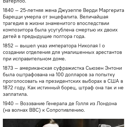
Ватерлоо.
1840 — 25-летняя жена Джузеппе Верди Маргерита
Барецци умерла от энцефалита. Величайшая
трагедия в жизни знаменитого впоследствии
композитора была усугублена смертью их двоих
детей в предыдущие полтора года.
1852 — вышел указ императора Николая I о
создании отделения для умалишенных арестантов
при исправительном доме.
1873 — американская суфражистка Сьюзен Энтони
была оштрафована на 100 долларов за попытку
проголосовать на президентских выборах в США в
1872 году. Как истинный борец, штраф она так и не
заплатила.
1940 — Воззвание Генерала де Голля из Лондона
(на волнах BBC) к Сопротивлению.