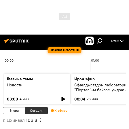
РУС
Южная Осетия
00:00
01:00
Главные темы
Ирон эфир
Новости
Сфæлдыстадон лаборатори
"Портал"-ы байгом уыдзæн
зындгонд нывгæнæг Гасситы
08:00
08:04
4 мин
26 мин
Æхсары куыстыты равдыст
Вчера
Сегодня
К эфиру
г. Цхинвал
106.3