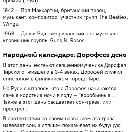
премии (1985).
1942 — Пол Маккартни, британский певец,
музыкант, композитор, участник групп The Beatles,
Wings.
1963 — Диззи Рид, американский рок-музыкант,
клавишник группы Guns N' Roses.
Народный календарь: Дорофеев день
В этот день чествуют священномученика Дорофея
Тирского, жившего в 3-4 веках. Дорофей служил
епископом в финикийском городе Тире.
На Руси считалось, что с Дорофея начинаются
самые короткие ночи в году — "воробьиные".
Также в этот день расцветает сон-трава, или
прострел.
В соответствии со своим названием эта трава
навевает сон, а спящим показывает их будущую
жизнь. Существовала поговорка: "Не мудрен сон