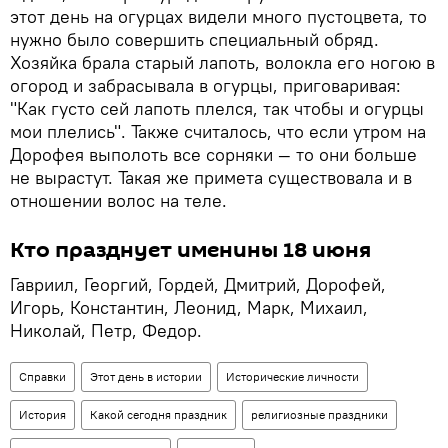
этот день на огурцах видели много пустоцвета, то
нужно было совершить специальный обряд.
Хозяйка брала старый лапоть, волокла его ногою в
огород и забрасывала в огурцы, приговаривая:
"Как густо сей лапоть плелся, так чтобы и огурцы
мои плелись". Также считалось, что если утром на
Дорофея выполоть все сорняки — то они больше
не вырастут. Такая же примета существовала и в
отношении волос на теле.
Кто празднует именины 18 июня
Гавриил, Георгий, Гордей, Дмитрий, Дорофей,
Игорь, Константин, Леонид, Марк, Михаил,
Николай, Петр, Федор.
Справки
Этот день в истории
Исторические личности
История
Какой сегодня праздник
религиозные праздники