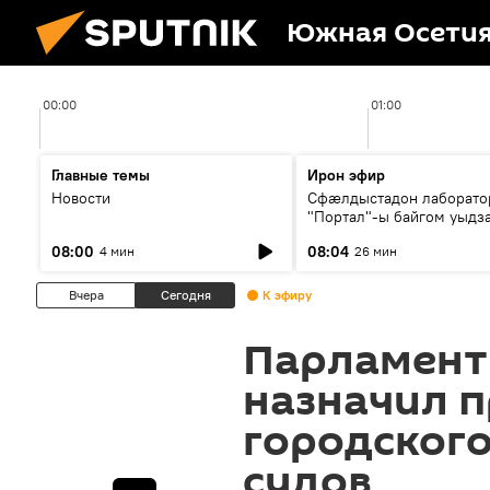
Южная Осети
00:00
01:00
Главные темы
Ирон эфир
Новости
Сфæлдыстадон лаборато
"Портал"-ы байгом уыдз
зындгонд нывгæнæг Гасс
08:00
08:04
4 мин
26 мин
Æхсары куыстыты равды
Вчера
Сегодня
К эфиру
Парламент
назначил 
городского
судов