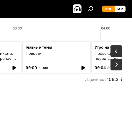
РУС
ИР
03:00
04:00
Главные темы
Утро на Спутнике
рикæтæ
Новости
Провокации со сто
ронау æй
перед выборами в Г
09:00
09:04
4 мин
20 мин
г. Цхинвал
106.3