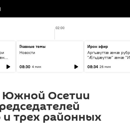
я
02:00
Главные темы
Ирон эфир
ри
Новости
Аргъæуттæ æмæ руб
æн
"Æгъдæуттæ" æмæ "И
иты
зæгъ"
08:30
08:34
4 мин
26 мин
ст
 Южной Осетии
председателей
 и трех районных