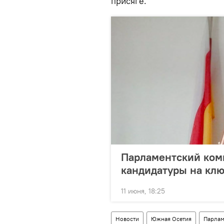
присяге.
Парламентский ком
кандидатуры на клю
11 июня, 18:25
Новости
Южная Осетия
Парлам