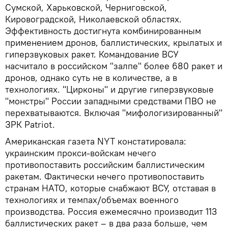
Сумской, Харьковской, Черниговской,
Кировоградской, Николаевской областях.
Эффективность достигнута комбинированным
применением дронов, баллистических, крылатых и
гиперзвуковых ракет. Командование ВСУ
насчитало в российском "залпе" более 680 ракет и
дронов, однако суть не в количестве, а в
технологиях. "Цирконы" и другие гиперзвуковые
"монстры" России западными средствами ПВО не
перехватываются. Включая "мифологизированный"
ЗРК Patriot.
Американская газета NYT констатировала:
украинским прокси-войскам нечего
противопоставить российским баллистическим
ракетам. Фактически нечего противопоставить
странам НАТО, которые снабжают ВСУ, отставая в
технологиях и темпах/объемах военного
производства. Россия ежемесячно производит 113
баллистических ракет – в два раза больше, чем