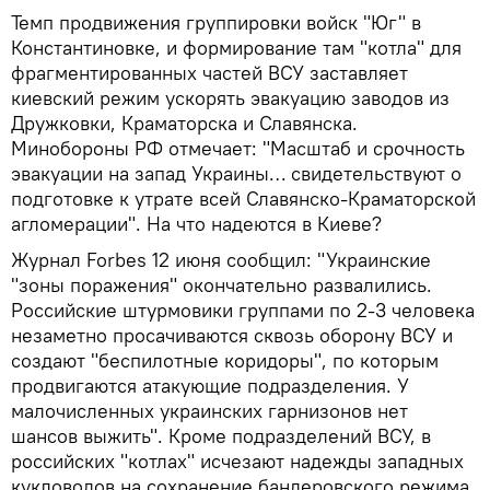
Темп продвижения группировки войск "Юг" в
Константиновке, и формирование там "котла" для
фрагментированных частей ВСУ заставляет
киевский режим ускорять эвакуацию заводов из
Дружковки, Краматорска и Славянска.
Минобороны РФ отмечает: "Масштаб и срочность
эвакуации на запад Украины… свидетельствуют о
подготовке к утрате всей Славянско-Краматорской
агломерации". На что надеются в Киеве?
Журнал Forbes 12 июня сообщил: "Украинские
"зоны поражения" окончательно развалились.
Российские штурмовики группами по 2-3 человека
незаметно просачиваются сквозь оборону ВСУ и
создают "беспилотные коридоры", по которым
продвигаются атакующие подразделения. У
малочисленных украинских гарнизонов нет
шансов выжить". Кроме подразделений ВСУ, в
российских "котлах" исчезают надежды западных
кукловодов на сохранение бандеровского режима.