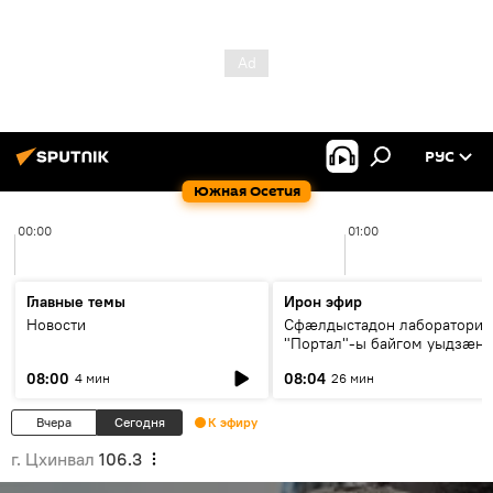
РУС
Южная Осетия
00:00
01:00
Главные темы
Ирон эфир
Новости
Сфæлдыстадон лаборатори
"Портал"-ы байгом уыдзæн
зындгонд нывгæнæг Гасситы
08:00
08:04
4 мин
26 мин
Æхсары куыстыты равдыст
Вчера
Сегодня
К эфиру
г. Цхинвал
106.3