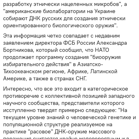
разработку этнически нацеленных микробов", а
"американские биолаборатории на Украине
собирают ДНК русских для создания этнически
ориентированного биологического оружия".
Эта информация четко совпадает с недавним
заявлением директора ФСБ России Александра
Бортникова, который сообщил, что НАТО
продолжает программу создания "биооружия
избирательного действия" в Азиатско-
Тихоокеанском регионе, Африке, Латинской
Америке, а также в странах СНГ.
Интересно, что все это входит в категорическое
противоречие с коллективной позицией западного
научного сообщества, представители которого
исступленно твердят примерно следующее: "На
текущем уровне знаний о человеческой генетике и
популяционной структуре реализуемое на
практике "расовое" ДНК‑оружие массового
поражения считается крайне маловероятным и в