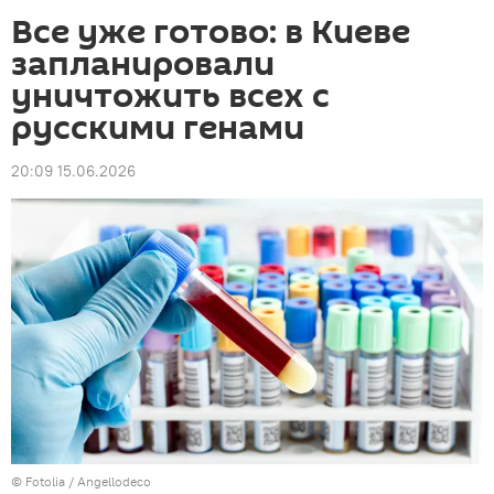
Все уже готово: в Киеве
запланировали
уничтожить всех с
русскими генами
20:09 15.06.2026
©
Fotolia
/ Angellodeco