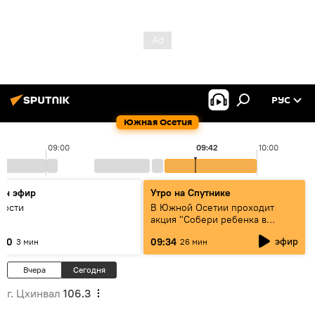
РУС
Южная Осетия
09:00
09:42
10:00
он эфир
Утро на Спутнике
вости
В Южной Осетии проходит
акция "Собери ребенка в
школу" для детей из
эфир
:30
09:34
3 мин
26 мин
малоимущих семей
Вчера
Сегодня
г. Цхинвал
106.3