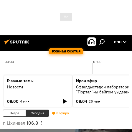
РУС
Южная Осетия
00:00
01:00
Главные темы
Ирон эфир
Новости
Сфæлдыстадон лаборатори
"Портал"-ы байгом уыдзæн
зындгонд нывгæнæг Гасситы
08:00
08:04
4 мин
26 мин
Æхсары куыстыты равдыст
Вчера
Сегодня
К эфиру
г. Цхинвал
106.3