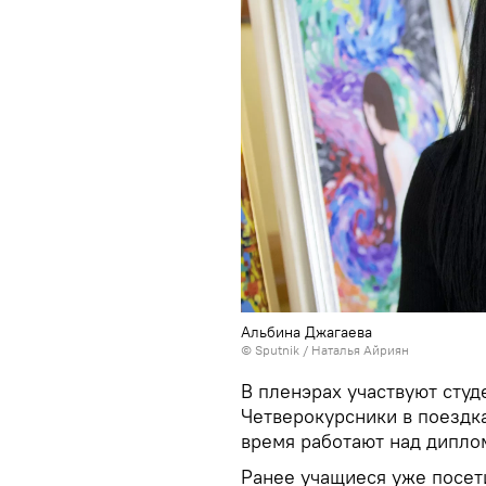
Альбина Джагаева
© Sputnik / Наталья Айриян
В пленэрах участвуют студ
Четверокурсники в поездк
время работают над дипло
Ранее учащиеся уже посети