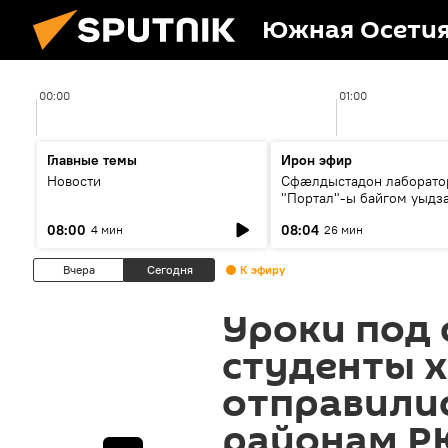
Южная Осети
00:00
01:00
Главные темы
Ирон эфир
Новости
Сфæлдыстадон лаборато
"Портал"-ы байгом уыдз
зындгонд нывгæнæг Гасс
08:00
08:04
4 мин
26 мин
Æхсары куыстыты равды
Вчера
Сегодня
К эфиру
Уроки под
студенты 
отправилис
районам 