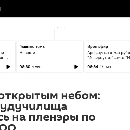
я
02:00
Главные темы
Ирон эфир
ри
Новости
Аргъæуттæ æмæ руб
æн
"Æгъдæуттæ" æмæ "И
иты
зæгъ"
08:30
08:34
4 мин
26 мин
ст
 открытым небом:
худучилища
ь на пленэры по
РЮО