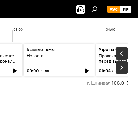
РУС
ИР
03:00
04:00
Главные темы
Утро на Спутнике
рикæтæ
Новости
Провокации со сто
ронау æй
перед выборами в Г
09:00
09:04
4 мин
20 мин
г. Цхинвал
106.3