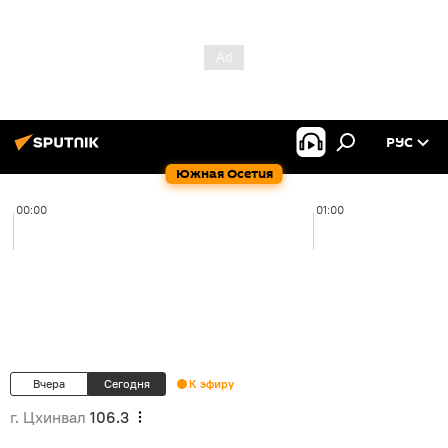
РУС
Южная Осетия
00:00
01:00
Вчера
Сегодня
К эфиру
г. Цхинвал
106.3