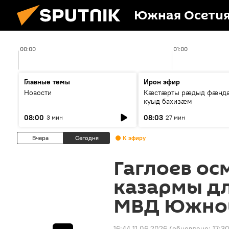
Южная Осети
00:00
01:00
Главные темы
Ирон эфир
Новости
Кæстæрты рæдыд фæнд
куыд бахизæм
08:00
08:03
3 мин
27 мин
Вчера
Сегодня
К эфиру
Гаглоев ос
казармы д
МВД Южно
16:44 11.06.2026
(обновлено:
17:3