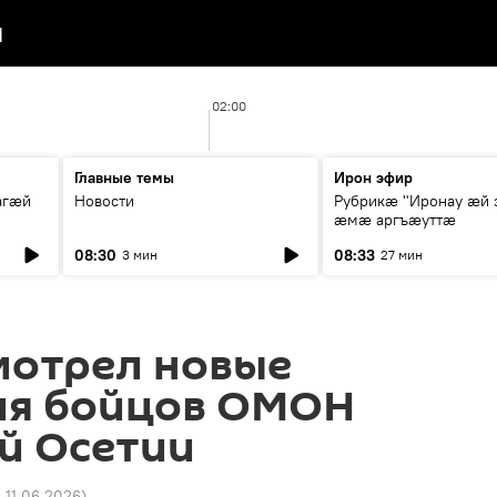
я
02:00
Главные темы
Ирон эфир
агæй
Новости
Рубрикæ "Иронау ӕй 
ӕмӕ аргъӕуттӕ
08:30
08:33
3 мин
27 мин
мотрел новые
ля бойцов ОМОН
й Осетии
0 11.06.2026
)