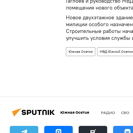
Гаглоев и руководство МВ
помещения нового объекта
Новое двухэтажное здание
милиции особого назначен
Строительные работы нача
улучшить условия службы 
Южная Осетия
МВД Южной Осетии
Южная Осетия
РАДИО
СВО