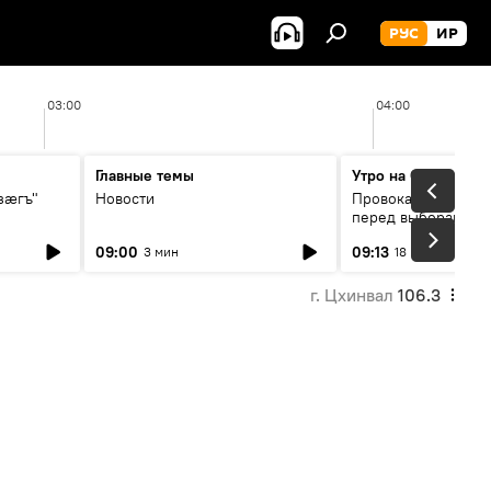
РУС
ИР
03:00
04:00
Главные темы
Утро на Спутнике
зӕгъ"
Новости
Провокации со сто
перед выборами в 
09:00
09:13
3 мин
18 мин
г. Цхинвал
106.3