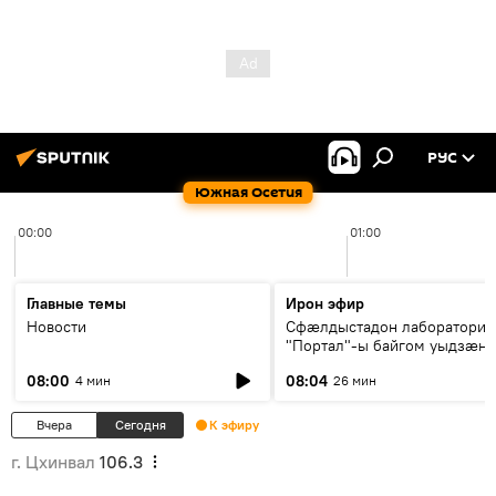
РУС
Южная Осетия
00:00
01:00
Главные темы
Ирон эфир
Новости
Сфæлдыстадон лаборатори
"Портал"-ы байгом уыдзæн
зындгонд нывгæнæг Гасситы
08:00
08:04
4 мин
26 мин
Æхсары куыстыты равдыст
Вчера
Сегодня
К эфиру
г. Цхинвал
106.3