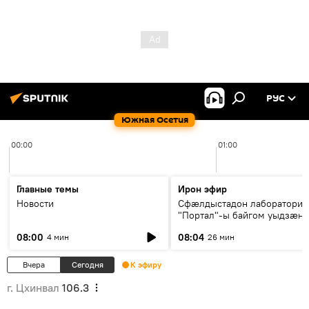
РУС
Южная Осетия
00:00
01:00
Главные темы
Ирон эфир
Новости
Сфæлдыстадон лаборатори
"Портал"-ы байгом уыдзæн
зындгонд нывгæнæг Гасситы
08:00
08:04
4 мин
26 мин
Æхсары куыстыты равдыст
Вчера
Сегодня
К эфиру
г. Цхинвал
106.3