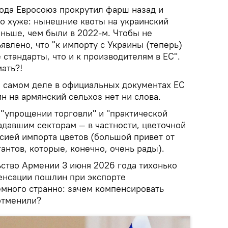
года Евросоюз прокрутил фарш назад и
ко хуже: нынешние квоты на украинский
еньше, чем были в 2022-м. Чтобы не
явлено, что "к импорту с Украины (теперь)
стандарты, что и к производителям в ЕС".
мать?!
на самом деле в официальных документах ЕС
 на армянский сельхоз нет ни слова.
 "упрощении торговли" и "практической
давшим секторам — в частности, цветочной
сией импорта цветов (большой привет от
антов, которые, конечно, очень рады).
ство Армении 3 июня 2026 года тихонько
енсации пошлин при экспорте
емного странно: зачем компенсировать
отменили?