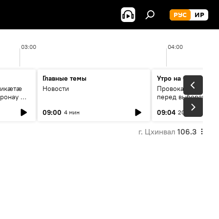
РУС
ИР
03:00
04:00
Главные темы
Утро на Спутнике
рикæтæ
Новости
Провокации со сто
ронау æй
перед выборами в Г
09:00
09:04
4 мин
20 мин
г. Цхинвал
106.3