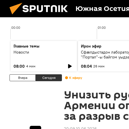
Южная Осети
00:00
01:00
Главные темы
Ирон эфир
Новости
Сфæлдыстадон лаборато
"Портал"-ы байгом уыдз
зындгонд нывгæнæг Гасс
08:00
08:04
4 мин
26 мин
Æхсары куыстыты равды
Вчера
Сегодня
К эфиру
Унизить ру
Армении о
за разрыв 
20:09 10.06.2026