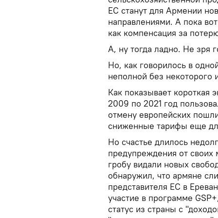
ЕС станут для Армении но
направлениями. А пока вот
как компенсация за потер
А, ну тогда ладно. Не зря 
Но, как говорилось в одно
неполной без некоторого 
Как показывает короткая 
2009 по 2021 год пользов
отмену европейских пошли
сниженные тарифы еще дл
Но счастье длилось недол
предупреждения от своих 
гробу видали новых свобо
обнаружил, что армяне сл
представителя ЕС в Ерева
участие в программе GSP+
статус из страны с "доход