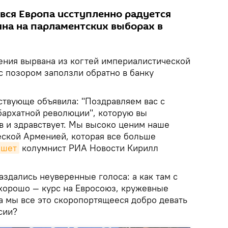
 вся Европа исступленно радуется
на на парламентских выборах в
ения вырвана из когтей империалистической
с позором заползли обратно в банку
ствующе объявила: "Поздравляем вас с
бархатной революции", которую вы
ив и здравствует. Мы высоко ценим наше
еской Арменией, которая все больше
ишет
колумнист РИА Новости Кирилл
аздались неуверенные голоса: а как там с
хорошо — курс на Евросоюз, кружевные
да мы все это скоропортящееся добро девать
сии?