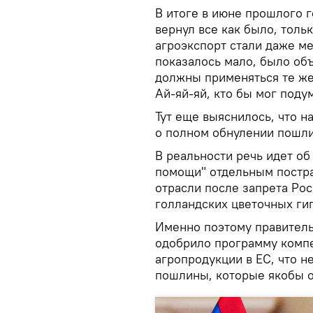
В итоге в июне прошлого 
вернул все как было, толь
агроэкспорт стали даже м
показалось мало, было объ
должны применяться те же 
Ай-яй-яй, кто бы мог поду
Тут еще выяснилось, что 
о полном обнулении пошлин
В реальности речь идет об
помощи" отдельным постра
отрасли после запрета Рос
голландских цветочных гиг
Именно поэтому правитель
одобрило программу комп
агропродукции в ЕС, что н
пошлины, которые якобы 