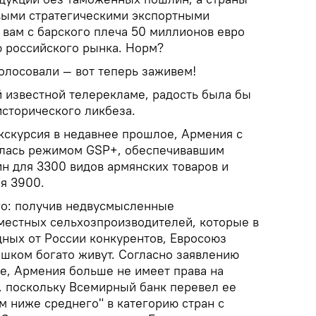
выми стратегическими экспортными
 вам с барского плеча 50 миллионов евро
ю российского рынка. Норм?
голосовали — вот теперь заживем!
й известной телерекламе, радость была бы
исторического ликбеза.
экскурсия в недавнее прошлое, Армения с
алась режимом GSP+, обеспечивавшим
н для 3300 видов армянских товаров и
я 3900.
го: получив недвусмысленные
местных сельхозпроизводителей, которые в
дных от России конкурентов, Евросоюз
ишком богато живут. Согласно заявлению
не, Армения больше не имеет права на
, поскольку Всемирный банк перевел ее
ом ниже среднего" в категорию стран с