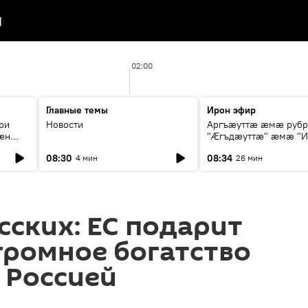
я
02:00
Главные темы
Ирон эфир
ри
Новости
Аргъæуттæ æмæ руб
æн
"Æгъдæуттæ" æмæ "И
иты
зæгъ"
08:30
08:34
4 мин
26 мин
ст
сских: ЕС подарит
громное богатство
с Россией