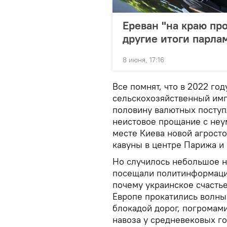
Ереван "на краю пр
другие итоги парла
8 июня, 17:16
Все помнят, что в 2022 го
сельскохозяйственный имп
половину валютных поступл
неистовое прощание с неу
месте Киева новой агрост
кавуны в центре Парижа и 
Но случилось небольшое 
посещали политинформаций 
почему украинское счастье
Европе прокатились волны
блокадой дорог, погромам
навоза у средневековых г