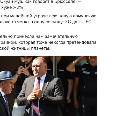
Скузи муа, как говорят в Брюсселе, —
 хуже жить.
о при малейшей угрозе всю новую армянскую
акже отменят в одну секунду: ЕС дал — ЕС
ельно принесла нам замечательную
краиной, которая тоже некогда претендовала
нской житницы планеты.