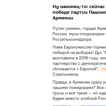
Ну наконец-то: сейчас
победе партии Пашиня
Армении
Путин унижен, гордая Арм
России, мухи-плодожорки 
Россельхознадзора.
Глава Еврокомиссии торже
победой на выборах! Дух "
возглавили в 2018 году, ж
партнерство с демократич
сближается с Европой",
п
Стрельников.
Правда, в Армении сразу р
нашими помидорами? Все 
трусы и все такое — но ку
будем вместо злобной Рос