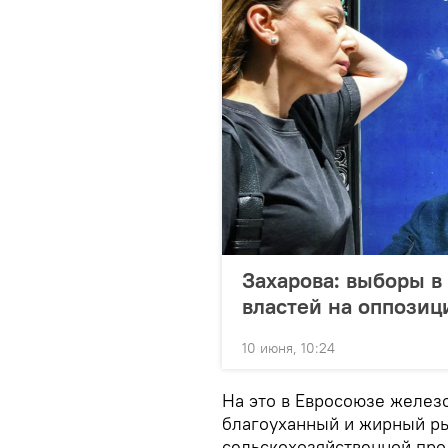
Захарова: выборы 
властей на оппозиц
10 июня, 10:24
На это в Евросоюзе железо
благоуханный и жирный ры
сельскохозяйственной про