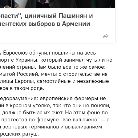
опасти", циничный Пашинян и
ментских выборов в Армении
ду Евросоюз обнулил пошлины на весь
орт с Украины, который занимал чуть ли не
ений страны. Там было все то же самое:
мытой Россией, мечты о строительстве на
олицы Европы, самостийные и незалежные
все в таком роде.
недоразумение: европейские фермеры не
в красном уголке, так что они не поняли,
 должно быть за их счет. На этом фоне по
 протестов по формуле "все включено" — с
и зерновых терминалов и вываливанием
ородских ратуш.