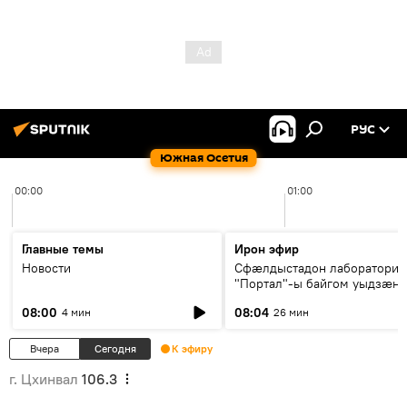
РУС
Южная Осетия
00:00
01:00
Главные темы
Ирон эфир
Новости
Сфæлдыстадон лаборатори
"Портал"-ы байгом уыдзæн
зындгонд нывгæнæг Гасситы
08:00
08:04
4 мин
26 мин
Æхсары куыстыты равдыст
Вчера
Сегодня
К эфиру
г. Цхинвал
106.3