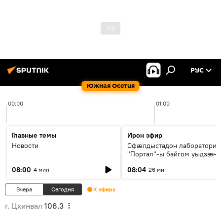
РУС
Южная Осетия
00:00
01:00
Главные темы
Ирон эфир
Новости
Сфæлдыстадон лаборатори
"Портал"-ы байгом уыдзæн
зындгонд нывгæнæг Гасситы
08:00
08:04
4 мин
26 мин
Æхсары куыстыты равдыст
Вчера
Сегодня
К эфиру
г. Цхинвал
106.3