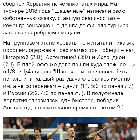
сборной Хорватии на чемпионатах мира. На
турнире 2018 года "Шашечные" написали свою
собственную сказку, ставшую реальностью –
команда сенсационно дошла до финала турнира,
завоевав серебряные медали.
На групповом этапе хорваты не испытали никаких
проблем, одержав в трех матчах три победы – над
Нигерией (2:0), Аргентиной (3:0) и Исландией
(2:1). В плей-офф же дела пошли куда сложнее – и
в 1/8, и 1/4 финала "Шашечным" пришлось бить
пенальти, и каждый раз удача улыбалась именно
им, а не соперникам – Дании (1:1, 5:3 по пенальти)
и России (2:2, 4:3 по пенальти). В полуфинале
Хорватия справилась чуть быстрее, победив
Англию в дополнительное время со счетом 2:1.