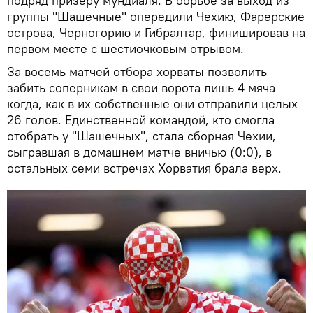
подряд призеру мундиаля. В борьбе за выход из
группы "Шашечные" опередили Чехию, Фарерские
острова, Черногорию и Гибралтар, финишировав на
первом месте с шестиочковым отрывом.
За восемь матчей отбора хорваты позволить
забить соперникам в свои ворота лишь 4 мяча
когда, как в их собственные они отправили целых
26 голов. Единственной командой, кто смогла
отобрать у "Шашечных", стала сборная Чехии,
сыгравшая в домашнем матче вничью (0:0), в
остальных семи встречах Хорватия брала верх.