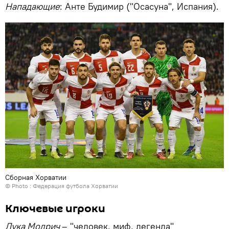
Нападающие
: Анте Будимир ("Осасуна", Испания).
Сборная Хорватии
© Photo : Федерация футбола Хорватии
Ключевые игроки
Лука Модрич
– "человек, миф, легенда"