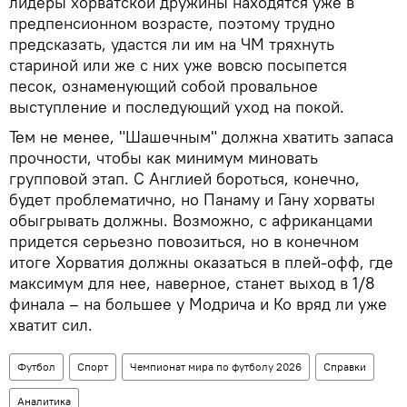
лидеры хорватской дружины находятся уже в
предпенсионном возрасте, поэтому трудно
предсказать, удастся ли им на ЧМ тряхнуть
стариной или же с них уже вовсю посыпется
песок, ознаменующий собой провальное
выступление и последующий уход на покой.
Тем не менее, "Шашечным" должна хватить запаса
прочности, чтобы как минимум миновать
групповой этап. С Англией бороться, конечно,
будет проблематично, но Панаму и Гану хорваты
обыгрывать должны. Возможно, с африканцами
придется серьезно повозиться, но в конечном
итоге Хорватия должны оказаться в плей-офф, где
максимум для нее, наверное, станет выход в 1/8
финала – на большее у Модрича и Ко вряд ли уже
хватит сил.
Футбол
Спорт
Чемпионат мира по футболу 2026
Справки
Аналитика