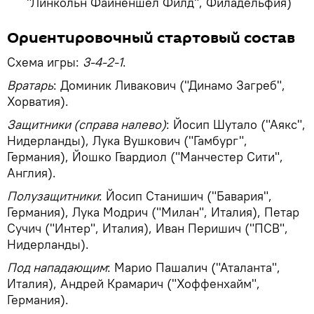
"Линкольн Файненшел Филд", Филадельфия)
Ориентировочный стартовый состав
Схема игры:
3-4-2-1
.
Вратарь
: Доминик Ливакович ("Динамо Загреб",
Хорватия).
Защитники (справа налево)
: Йосип Шутало ("Аякс",
Нидерланды), Лука Вушкович ("Гамбург",
Германия), Йошко Гвардиол ("Манчестер Сити",
Англия).
Полузащитники
: Йосип Станишич ("Бавария",
Германия), Лука Модрич ("Милан", Италия), Петар
Сучич ("Интер", Италия), Иван Перишич ("ПСВ",
Нидерланды).
Под нападающим
: Марио Пашалич ("Аталанта",
Италия), Андрей Крамарич ("Хоффенхайм",
Германия).