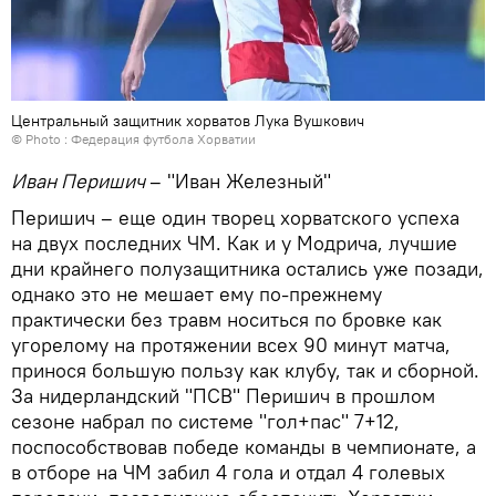
Центральный защитник хорватов Лука Вушкович
© Photo : Федерация футбола Хорватии
Иван Перишич
– "Иван Железный"
Перишич – еще один творец хорватского успеха
на двух последних ЧМ. Как и у Модрича, лучшие
дни крайнего полузащитника остались уже позади,
однако это не мешает ему по-прежнему
практически без травм носиться по бровке как
угорелому на протяжении всех 90 минут матча,
принося большую пользу как клубу, так и сборной.
За нидерландский "ПСВ" Перишич в прошлом
сезоне набрал по системе "гол+пас" 7+12,
поспособствовав победе команды в чемпионате, а
в отборе на ЧМ забил 4 гола и отдал 4 голевых