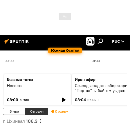
РУС
Южная Осетия
00:00
01:00
Главные темы
Ирон эфир
Новости
Сфæлдыстадон лаборатори
"Портал"-ы байгом уыдзæн
зындгонд нывгæнæг Гасситы
08:00
08:04
4 мин
26 мин
Æхсары куыстыты равдыст
Вчера
Сегодня
К эфиру
г. Цхинвал
106.3