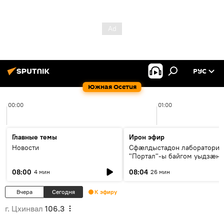
РУС
Южная Осетия
00:00
01:00
Главные темы
Ирон эфир
Новости
Сфæлдыстадон лаборатори
"Портал"-ы байгом уыдзæн
зындгонд нывгæнæг Гасситы
08:00
08:04
4 мин
26 мин
Æхсары куыстыты равдыст
Вчера
Сегодня
К эфиру
г. Цхинвал
106.3