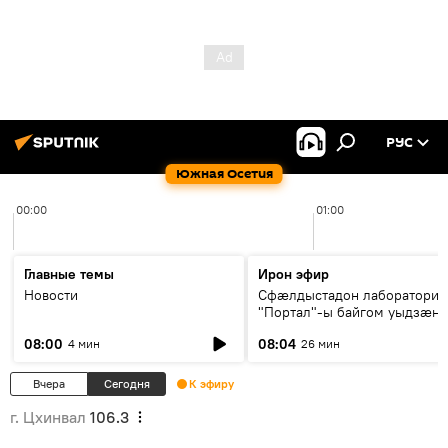
РУС
Южная Осетия
00:00
01:00
Главные темы
Ирон эфир
Новости
Сфæлдыстадон лаборатори
"Портал"-ы байгом уыдзæн
зындгонд нывгæнæг Гасситы
08:00
08:04
4 мин
26 мин
Æхсары куыстыты равдыст
Вчера
Сегодня
К эфиру
г. Цхинвал
106.3