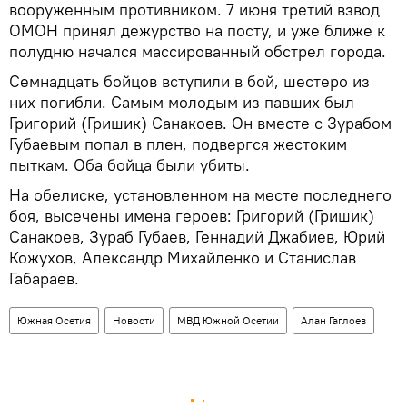
вооруженным противником. 7 июня третий взвод
ОМОН принял дежурство на посту, и уже ближе к
полудню начался массированный обстрел города.
Семнадцать бойцов вступили в бой, шестеро из
них погибли. Самым молодым из павших был
Григорий (Гришик) Санакоев. Он вместе с Зурабом
Губаевым попал в плен, подвергся жестоким
пыткам. Оба бойца были убиты.
На обелиске, установленном на месте последнего
боя, высечены имена героев: Григорий (Гришик)
Санакоев, Зураб Губаев, Геннадий Джабиев, Юрий
Кожухов, Александр Михайленко и Станислав
Габараев.
Южная Осетия
Новости
МВД Южной Осетии
Алан Гаглоев