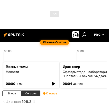
РУС
Южная Осетия
00:00
01:00
Главные темы
Ирон эфир
Новости
Сфæлдыстадон лаборатори
"Портал"-ы байгом уыдзæн
зындгонд нывгæнæг Гасситы
08:00
08:04
4 мин
26 мин
Æхсары куыстыты равдыст
Вчера
Сегодня
К эфиру
г. Цхинвал
106.3