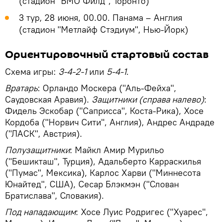
(стадион "БМО Филд", Торонто)
3 тур, 28 июня, 00.00. Панама – Англия
(стадион "Метлайф Стэдиум", Нью-Йорк)
Ориентировочный стартовый состав
Схема игры:
3-4-2-1
или
5-4-1
.
Вратарь
: Орландо Москера ("Аль-Фейха",
Саудовская Аравия).
Защитники (справа налево)
:
Фидель Эскобар ("Саприсса", Коста-Рика), Хосе
Кордоба ("Норвич Сити", Англия), Андрес Андраде
("ЛАСК", Австрия).
Полузащитники
: Майкл Амир Мурильо
("Бешикташ", Турция), Адальберто Карраскилья
("Пумас", Мексика), Карлос Харви ("Миннесота
Юнайтед", США), Сесар Блэкмэн ("Слован
Братислава", Словакия).
Под нападающим
: Хосе Луис Родригес ("Хуарес",