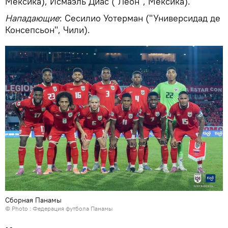
Мексика), Исмаэль Диас ("Леон", Мексика).
Нападающие
: Сесилио Уотерман ("Универсидад де
Консепсьон", Чили).
Сборная Панамы
© Photo : Федерация футбола Панамы