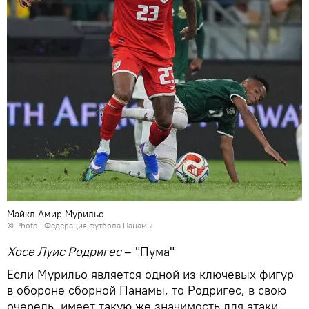
Майкл Амир Мурильо
© Photo : Федерация футбола Панамы
Хосе Луис Родригес
– "Пума"
Если Мурильо является одной из ключевых фигур
в обороне сборной Панамы, то Родригес, в свою
очередь, имеет такую же значимость для атаки