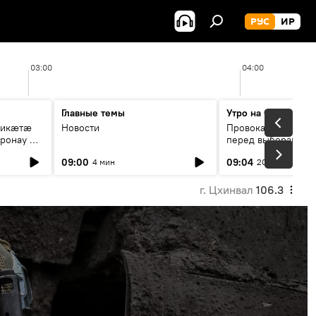
РУС
ИР
03:00
04:00
Главные темы
Утро на Спутнике
рикæтæ
Новости
Провокации со сто
ронау æй
перед выборами в Г
09:00
09:04
4 мин
20 мин
г. Цхинвал
106.3