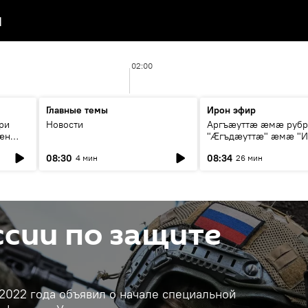
я
02:00
Главные темы
Ирон эфир
ри
Новости
Аргъæуттæ æмæ руб
æн
"Æгъдæуттæ" æмæ "И
иты
зæгъ"
08:30
08:34
4 мин
26 мин
ст
сии по защите
2022 года объявил о начале специальной