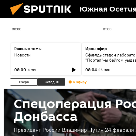
Южная Осети
00:00
01:00
Главные темы
Ирон эфир
Новости
Сфæлдыстадон лаборато
"Портал"-ы байгом уыдз
зындгонд нывгæнæг Гасс
08:00
08:04
4 мин
26 мин
Æхсары куыстыты равды
Вчера
Сегодня
К эфиру
Спецоперация Рос
Донбасса
Президент России Владимир Путин 24 февраля 