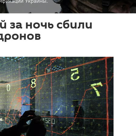
ификации Украины.
й за ночь сбили
дронов