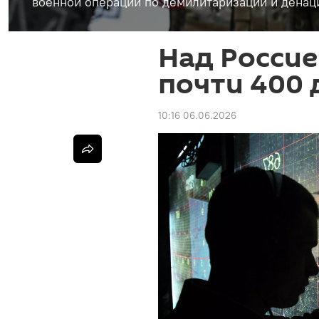
военной операции по демилитаризации и денац
Над Россие
почти 400 
10:16 06.06.2026