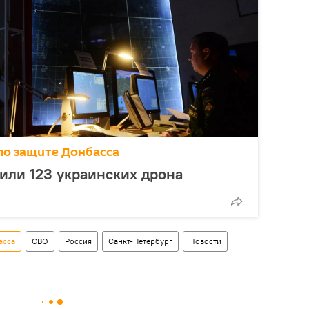
по защите Донбасса
или 123 украинских дрона
асса
СВО
Россия
Санкт-Петербург
Новости