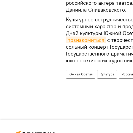
российского актера театра
Даниила Спиваковского.
Культурное сотрудничеств
системный характер и прод
Дней культуры Южной Осет
познакомиться
с творчес
сольный концерт Государст
Государственного драматич
южноосетинских художник
Южная Осетия
Культура
Россия