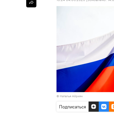
© Наталья Айриян
Подписаться