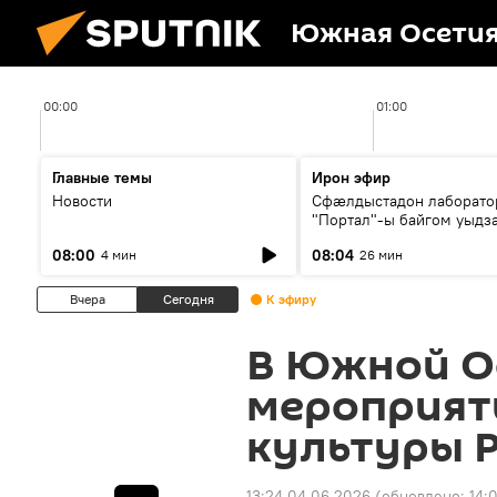
Южная Осети
00:00
01:00
Главные темы
Ирон эфир
Новости
Сфæлдыстадон лаборато
"Портал"-ы байгом уыдз
зындгонд нывгæнæг Гасс
08:00
08:04
4 мин
26 мин
Æхсары куыстыты равды
Вчера
Сегодня
К эфиру
В Южной О
мероприят
культуры 
13:24 04.06.2026
(обновлено:
14: