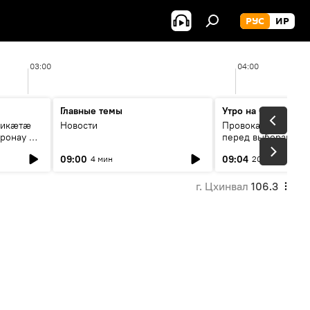
РУС
ИР
03:00
04:00
Главные темы
Утро на Спутнике
рикæтæ
Новости
Провокации со сто
ронау æй
перед выборами в Г
09:00
09:04
4 мин
20 мин
г. Цхинвал
106.3