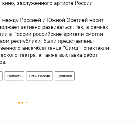
, кино, заслуженного артиста России
о между Россией и Южной Осетией носит
олжает активно развиваться. Так, в рамках
ии в России российские зрители смогли
твом республики: были представлены
венного ансамбля танца "Симд", спектакли
еского театра, а также выставка работ
ов.
Новости
День России
Цхинвал