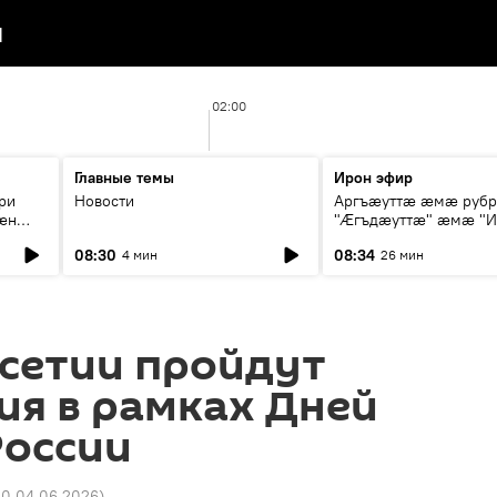
я
02:00
Главные темы
Ирон эфир
ри
Новости
Аргъæуттæ æмæ руб
æн
"Æгъдæуттæ" æмæ "И
иты
зæгъ"
08:30
08:34
4 мин
26 мин
ст
сетии пройдут
ия в рамках Дней
России
00 04.06.2026
)