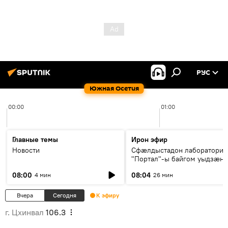
РУС
Южная Осетия
00:00
01:00
Главные темы
Ирон эфир
Новости
Сфæлдыстадон лаборатори
"Портал"-ы байгом уыдзæн
зындгонд нывгæнæг Гасситы
08:00
08:04
4 мин
26 мин
Æхсары куыстыты равдыст
Вчера
Сегодня
К эфиру
г. Цхинвал
106.3