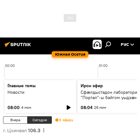
РУС
Южная Осетия
00:00
01:00
Главные темы
Ирон эфир
Новости
Сфæлдыстадон лаборатори
"Портал"-ы байгом уыдзæн
зындгонд нывгæнæг Гасситы
08:00
08:04
4 мин
26 мин
Æхсары куыстыты равдыст
Вчера
Сегодня
К эфиру
г. Цхинвал
106.3