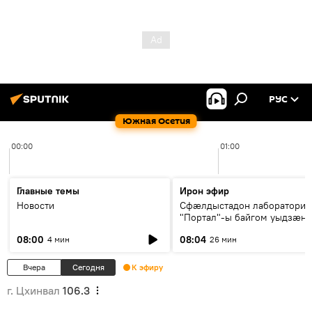
РУС
Южная Осетия
00:00
01:00
Главные темы
Ирон эфир
Новости
Сфæлдыстадон лаборатори
"Портал"-ы байгом уыдзæн
зындгонд нывгæнæг Гасситы
08:00
08:04
4 мин
26 мин
Æхсары куыстыты равдыст
Вчера
Сегодня
К эфиру
г. Цхинвал
106.3