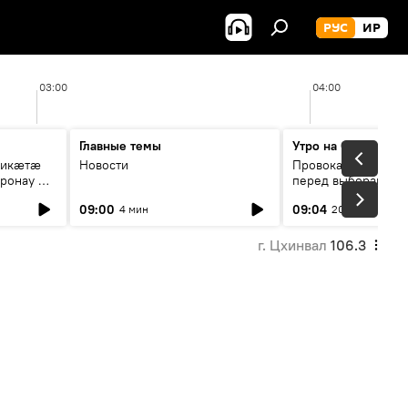
РУС
ИР
03:00
04:00
Главные темы
Утро на Спутнике
рикæтæ
Новости
Провокации со сто
ронау æй
перед выборами в Г
09:00
09:04
4 мин
20 мин
г. Цхинвал
106.3