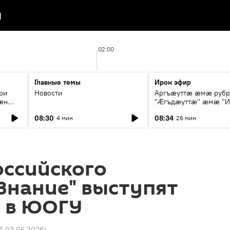
я
02:00
Главные темы
Ирон эфир
ри
Новости
Аргъæуттæ æмæ руб
æн
"Æгъдæуттæ" æмæ "И
иты
зæгъ"
08:30
08:34
4 мин
26 мин
ст
оссийского
Знание" выступят
и в ЮОГУ
55 03.06.2026
)