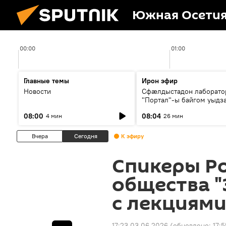
Южная Осети
00:00
01:00
Главные темы
Ирон эфир
Новости
Сфæлдыстадон лаборато
"Портал"-ы байгом уыдз
зындгонд нывгæнæг Гасс
08:00
08:04
4 мин
26 мин
Æхсары куыстыты равды
Вчера
Сегодня
К эфиру
Спикеры Р
общества "
с лекциям
17:23 03.06.2026
(обновлено:
17: