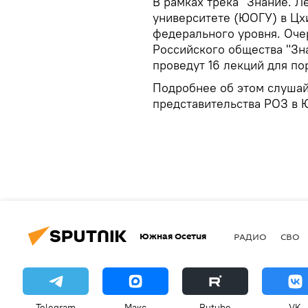
В рамках трека "Знание. 
университете (ЮОГУ) в Цх
федерального уровня. Оче
Российского общества "Зн
проведут 16 лекций для по
Подробнее об этом слушай
представительства РОЗ в 
Южная Осетия
РАДИО
СВО
Telegram
Макс
Rutube
VK