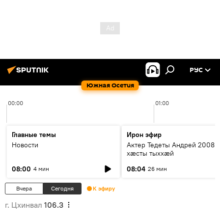
РУС
Южная Осетия
00:00
01:00
Главные темы
Ирон эфир
Новости
Актер Тедеты Андрей 2008 
хæсты тыххæй
08:00
08:04
4 мин
26 мин
Вчера
Сегодня
К эфиру
г. Цхинвал
106.3