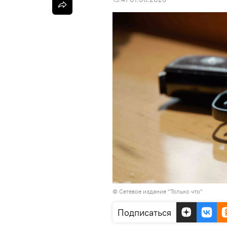
©
Сетевое издание "Только что"
Подписаться