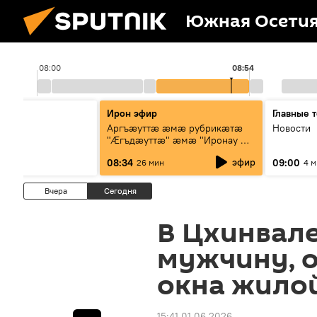
Южная Осети
08:00
08:54
ы
Ирон эфир
Главные 
Аргъæуттæ æмæ рубрикæтæ
Новости
"Æгъдæуттæ" æмæ "Иронау æй
зæгъ"
эфир
08:34
09:00
26 мин
4 
Вчера
Сегодня
В Цхинвал
мужчину, 
окна жило
15:41 01.06.2026