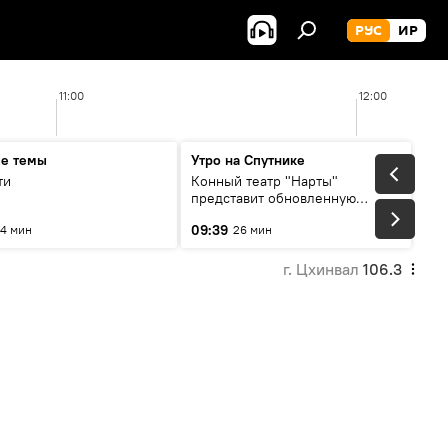
РУС
ИР
11:00
12:00
ые темы
Утро на Спутнике
ти
Конный театр "Нарты"
представит обновленную
концертную программу
09:39
4 мин
26 мин
"Легенды возвращаются"
г. Цхинвал
106.3