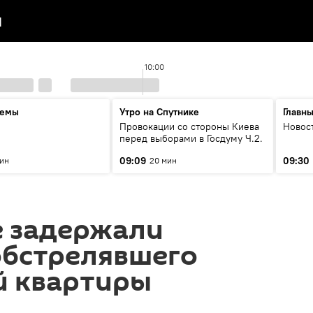
я
10:00
темы
Утро на Спутнике
Главн
Провокации со стороны Киева
Новос
перед выборами в Госдуму Ч.2.
09:09
09:30
мин
20 мин
е задержали
обстрелявшего
й квартиры