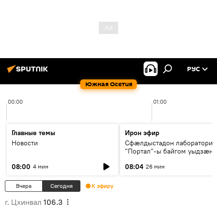
РУС
Южная Осетия
00:00
01:00
Главные темы
Ирон эфир
Новости
Сфæлдыстадон лаборатори
"Портал"-ы байгом уыдзæн
зындгонд нывгæнæг Гасситы
08:00
08:04
4 мин
26 мин
Æхсары куыстыты равдыст
Вчера
Сегодня
К эфиру
г. Цхинвал
106.3