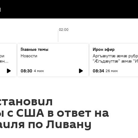
я
02:00
Главные темы
Ирон эфир
ри
Новости
Аргъæуттæ æмæ руб
æн
"Æгъдæуттæ" æмæ "И
иты
зæгъ"
08:30
08:34
4 мин
26 мин
ст
становил
 с США в ответ на
аиля по Ливану