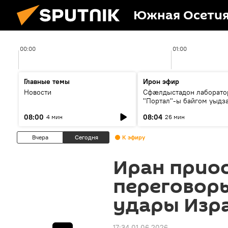
Южная Осети
00:00
01:00
Главные темы
Ирон эфир
Новости
Сфæлдыстадон лаборато
"Портал"-ы байгом уыдз
зындгонд нывгæнæг Гасс
08:00
08:04
4 мин
26 мин
Æхсары куыстыты равды
Вчера
Сегодня
К эфиру
Иран прио
переговоры
удары Изр
17:34 01.06.2026