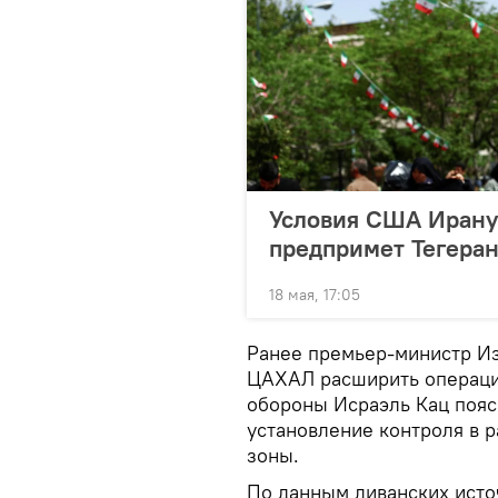
Условия США Ирану 
предпримет Тегера
18 мая, 17:05
Ранее премьер-министр Из
ЦАХАЛ расширить операци
обороны Исраэль Кац пояс
установление контроля в 
зоны.
По данным ливанских исто