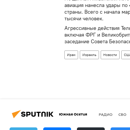
авиация нанесла удары по 
страны. Всего с начала ма
тысячи человек.
Агрессивные действия Тель
включая ФРГ и Великобрит
заседание Совета Безопас
Иран
Израиль
Новости
СШ
Южная Осетия
РАДИО
СВО