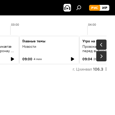
РУС
ИР
03:00
04:00
Главные темы
Утро на Спутнике
рикæтæ
Новости
Провокации со сто
ронау æй
перед выборами в Г
09:00
09:04
4 мин
20 мин
г. Цхинвал
106.3