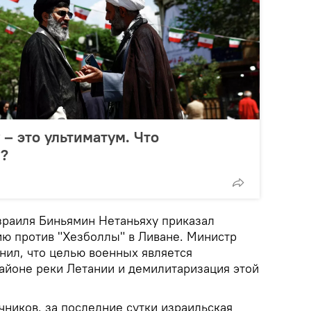
– это ультиматум. Что
н?
раиля Биньямин Нетаньяху приказал
ю против "Хезболлы" в Ливане. Министр
нил, что целью военных является
районе реки Летании и демилитаризация этой
чников, за последние сутки израильская