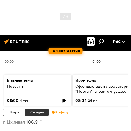
РУС
Южная Осетия
00:00
01:00
Главные темы
Ирон эфир
Новости
Сфæлдыстадон лаборатори
"Портал"-ы байгом уыдзæн
зындгонд нывгæнæг Гасситы
08:00
08:04
4 мин
26 мин
Æхсары куыстыты равдыст
Вчера
Сегодня
К эфиру
г. Цхинвал
106.3