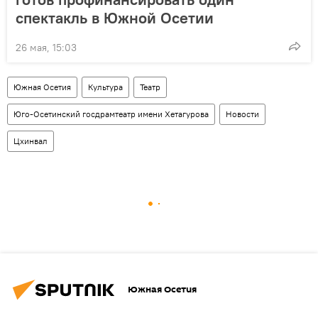
спектакль в Южной Осетии
26 мая, 15:03
Южная Осетия
Культура
Театр
Юго-Осетинский госдрамтеатр имени Хетагурова
Новости
Цхинвал
Южная Осетия