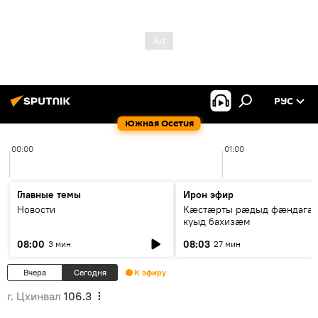
РУС
Южная Осетия
00:00
01:00
Главные темы
Ирон эфир
Новости
Кæстæрты рæдыд фæндагæ
куыд бахизæм
08:00
08:03
3 мин
27 мин
Вчера
Сегодня
К эфиру
г. Цхинвал
106.3