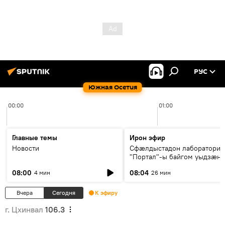
РУС
Южная Осетия
00:00
01:00
Главные темы
Ирон эфир
Новости
Сфæлдыстадон лаборатори
"Портал"-ы байгом уыдзæн
зындгонд нывгæнæг Гасситы
08:00
08:04
4 мин
26 мин
Æхсары куыстыты равдыст
Вчера
Сегодня
К эфиру
г. Цхинвал
106.3